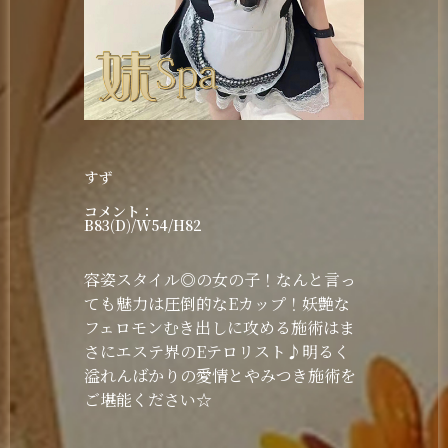
すず
コメント：
B83(D)/W54/H82
容姿スタイル◎の女の子！なんと言っ
ても魅力は圧倒的なEカップ！妖艶な
フェロモンむき出しに攻める施術はま
さにエステ界のEテロリスト♪明るく
溢れんばかりの愛情とやみつき施術を
ご堪能ください☆